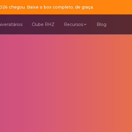
026 chegou. Baixe o box completo, de graça.
al de estágios do Brasil. Atua como agente de integraçã
iversitários
Clube RHZ
Recursos
Blog