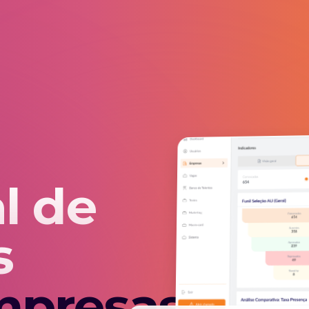
l de
s
mpresas