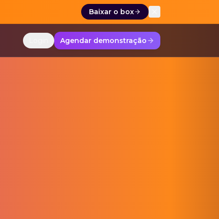
Baixar o box
o regido pela Lei 11.788/2008 e oferece atração, seleçã
Login
Agendar demonstração