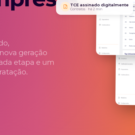
TCE assinado digitalmente
Contratos · há 2 min
do,
 nova geração
ada etapa e um
ratação.