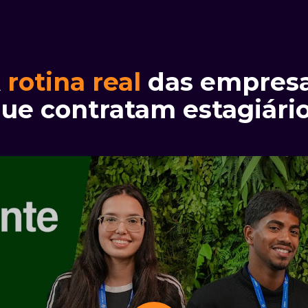
A
rotina real
das empres
ue contratam estagiári