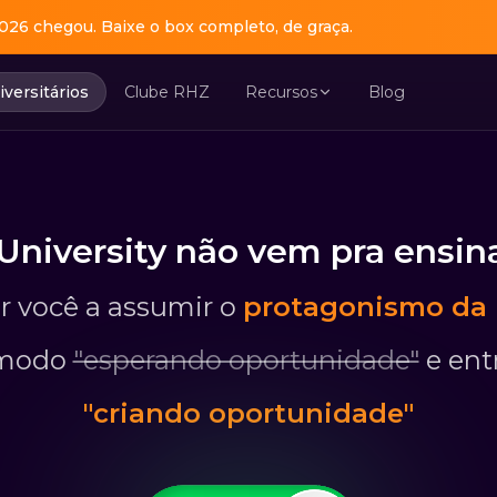
026 chegou. Baixe o box completo, de graça.
 estágios do Brasil. Conecta universitários a vagas em m
iversitários
Clube RHZ
Recursos
Blog
University não vem pra ensina
r você a assumir o
protagonismo da p
 modo
"esperando oportunidade"
e ent
"criando oportunidade"