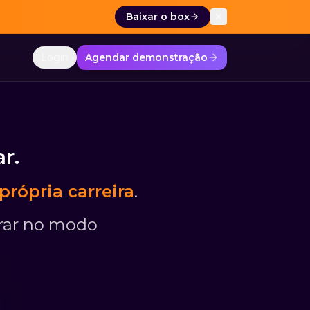
Baixar o box
ais de 50 multinacionais — Volkswagen, Ipiranga, Vibra, R
Login
Agendar demonstração
r.
rópria carreira
.
rar no modo