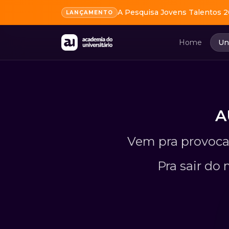
A Pesquisa Jovens Talentos 2
LANÇAMENTO
Resumo rápido
A Academia do Universitário (AU) é a maior plataforma de
Home
Un
A
Vem pra provoca
Pra sair do