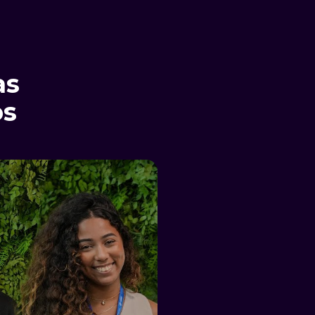
as
os