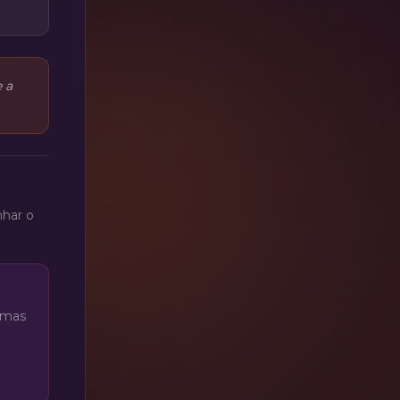
 a
har o
amas