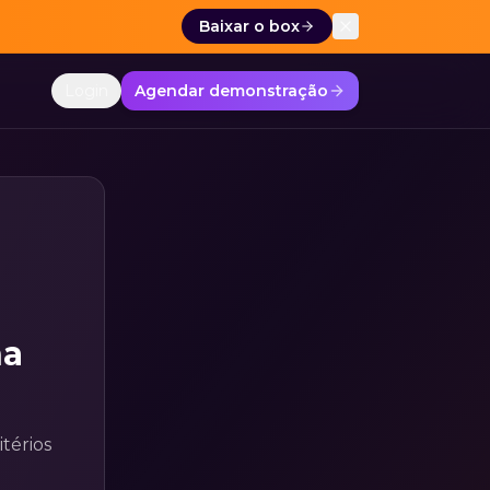
Baixar o box
Login
Agendar demonstração
na
térios