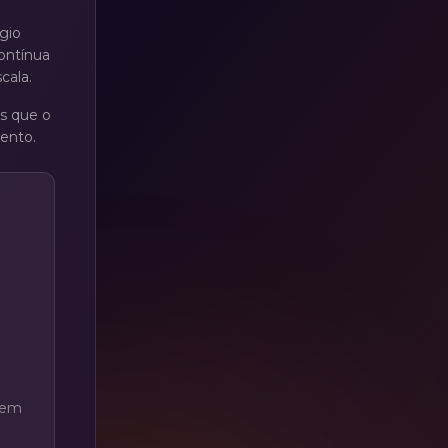
gio
ontínua
cala.
os que o
mento.
uem