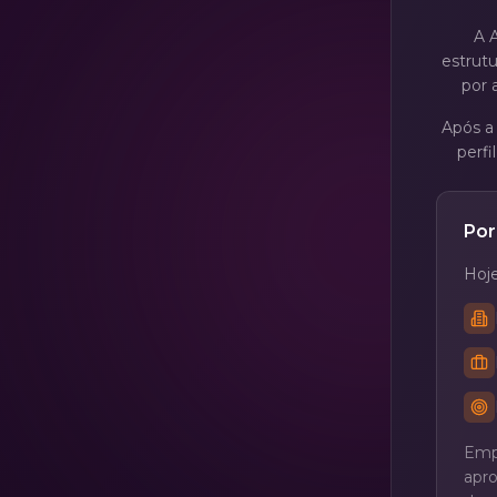
A 
estrut
por 
Após a 
perfi
Por
Hoje
Emp
apr