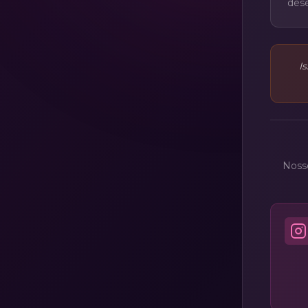
dese
I
Noss