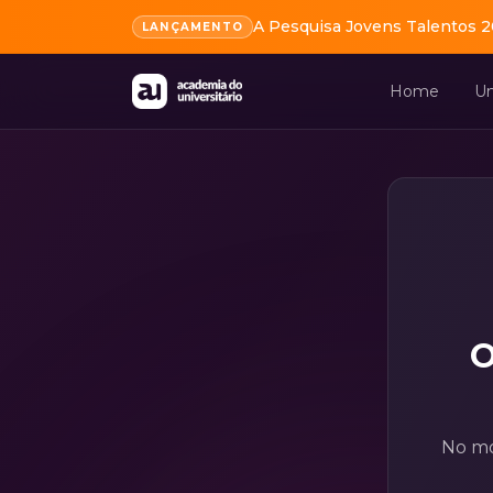
A Pesquisa Jovens Talentos 2
LANÇAMENTO
Home
Un
O
No mo